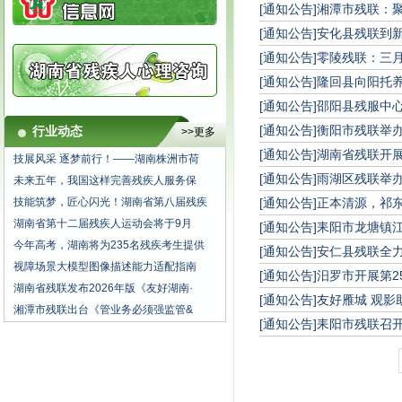
[通知公告]
湘潭市残联：聚
[通知公告]
安化县残联到
[通知公告]
零陵残联：三
[通知公告]
隆回县向阳托
[通知公告]
邵阳县残服中
[通知公告]
衡阳市残联举
行业动态
>>更多
[通知公告]
湖南省残联开展
技展风采 逐梦前行！——湖南株洲市荷
[通知公告]
雨湖区残联举办
未来五年，我国这样完善残疾人服务保
技能筑梦，匠心闪光！湖南省第八届残疾
[通知公告]
正本清源，祁
湖南省第十二届残疾人运动会将于9月
[通知公告]
耒阳市龙塘镇
今年高考，湖南将为235名残疾考生提供
[通知公告]
安仁县残联全力
视障场景大模型图像描述能力适配指南
[通知公告]
汨罗市开展第2
湖南省残联发布2026年版《友好湖南·
[通知公告]
友好雁城 观影
湘潭市残联出台《管业务必须强监管&
[通知公告]
耒阳市残联召开