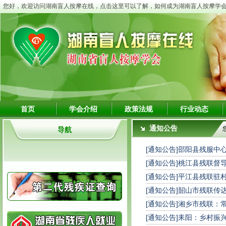
您好，欢迎访问湖南盲人按摩在线，点击这里可以了解，如何成为湖南盲人按摩学
首页
学会介绍
政策法规
行业动态
通知公告
导航
[通知公告]
邵阳县残服中心
[通知公告]
桃江县残联督
[通知公告]
平江县残联驻村
[通知公告]
韶山市残联传达
[通知公告]
湘乡市残联：
[通知公告]
耒阳：乡村振