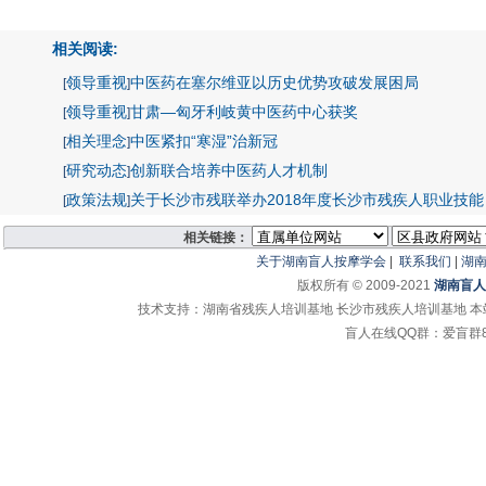
相关阅读:
领导重视
中医药在塞尔维亚以历史优势攻破发展困局
[
]
领导重视
甘肃—匈牙利岐黄中医药中心获奖
[
]
相关理念
中医紧扣“寒湿”治新冠
[
]
研究动态
创新联合培养中医药人才机制
[
]
政策法规
关于长沙市残联举办2018年度长沙市残疾人职业技能
[
]
相关链接：
关于湖南盲人按摩学会
|
联系我们
|
湖
版权所有 © 2009-2021
湖南盲人
技术支持：湖南省残疾人培训基地 长沙市残疾人培训基地 
盲人在线QQ群：爱盲群865