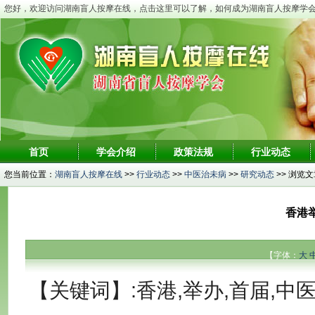
您好，欢迎访问湖南盲人按摩在线，点击这里可以了解，如何成为湖南盲人按摩学
首页
学会介绍
政策法规
行业动态
您当前位置：
湖南盲人按摩在线
>>
行业动态
>>
中医治未病
>>
研究动态
>> 浏览
香港
【字体：
大
【关键词】:香港,举办,首届,中医